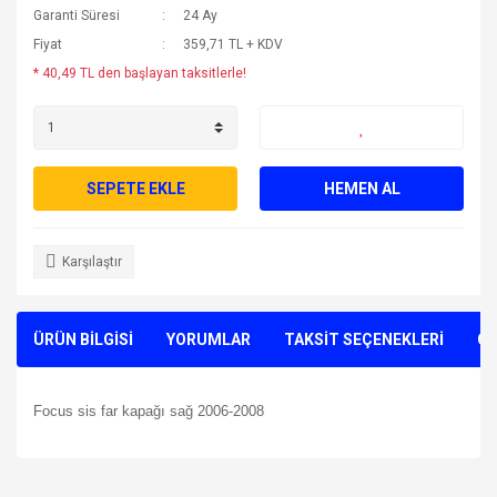
Garanti Süresi
24 Ay
Fiyat
359,71 TL + KDV
* 40,49 TL den başlayan taksitlerle!
SEPETE EKLE
HEMEN AL
Karşılaştır
ÜRÜN BİLGİSİ
YORUMLAR
TAKSİT SEÇENEKLERİ
ÖN
Focus sis far kapağı sağ 2006-2008
Bu ürünün fiyat bilgisi, resim, ürün açıklamalarında ve diğer
konularda yetersiz gördüğünüz noktaları öneri formunu