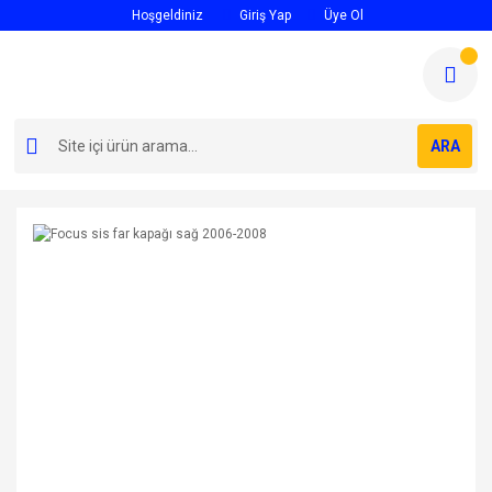
Hoşgeldiniz
Giriş Yap
Üye Ol
ARA