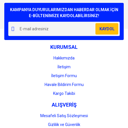
Bu ürüne ilk yorumu siz yapın!
kullanarak tarafımıza iletebilirsiniz.
Görüş ve önerileriniz için teşekkür ederiz.
KAMPANYA DUYURULARIMIZDAN HABERDAR OLMAK İÇİN
E-BÜLTENİMİZE KAYDOLABİLİRSİNİZ!
Yorum Yaz
Ürün resmi kalitesiz, bozuk veya görüntülenemiyor.
KAYDOL
Ürün açıklamasında eksik bilgiler bulunuyor.
Ürün bilgilerinde hatalar bulunuyor.
KURUMSAL
Ürün fiyatı diğer sitelerden daha pahalı.
Bu ürüne benzer farklı alternatifler olmalı.
Hakkımızda
İletişim
İletişim Formu
Havale Bildirim Formu
Gönder
Kargo Takibi
ALIŞVERİŞ
Mesafeli Satış Sözleşmesi
Gizlilik ve Güvenlik