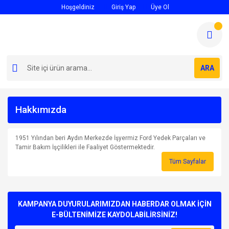
Hoşgeldiniz
Giriş Yap
Üye Ol
ARA
Hakkımızda
1951 Yılından beri Aydın Merkezde İşyermiz Ford Yedek Parçaları ve
Tamir Bakım İşçilikleri ile Faaliyet Göstermektedir.
Tüm Sayfalar
KAMPANYA DUYURULARIMIZDAN HABERDAR OLMAK İÇİN
E-BÜLTENİMİZE KAYDOLABİLİRSİNİZ!