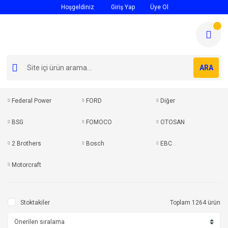
Hoşgeldiniz
Giriş Yap
Üye Ol
ARA
Federal Power
FORD
Diğer
BSG
FOMOCO
OTOSAN
2 Brothers
Bosch
EBC
Motorcraft
Stoktakiler
Toplam 1264 ürün