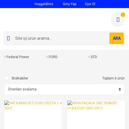
Hoşgeldiniz
Giriş Yap
Üye Ol
ARA
Federal Power
FORD
STD
Stoktakiler
Toplam 6 ürün