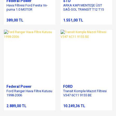
Federal Power
STD
Hava Filtresi Ford Fıesta Vıı-
ARKA KAPI MENTEŞE ÜST
puma 1.0 MOTOR
SAĞ-SOL TRANSİT T12 T15
389,00 TL
1.551,00 TL
Federal Power
FORD
Ford Ranger Hava Filtre Kutusu
Transit Komple Mazot Filtresi
1998-2006
V347 6C11 9155 BE
2.889,00 TL
10.249,36 TL