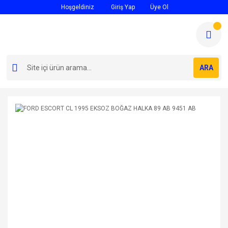
Hoşgeldiniz
Giriş Yap
Üye Ol
ARA