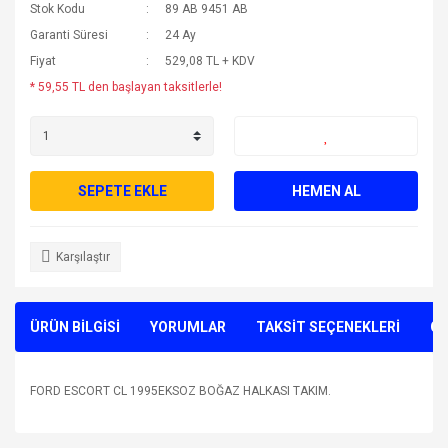
Stok Kodu
89 AB 9451 AB
Garanti Süresi
24 Ay
Fiyat
529,08 TL + KDV
* 59,55 TL den başlayan taksitlerle!
SEPETE EKLE
HEMEN AL
Karşılaştır
ÜRÜN BİLGİSİ
YORUMLAR
TAKSİT SEÇENEKLERİ
ÖN
FORD ESCORT CL 1995EKSOZ BOĞAZ HALKASI TAKIM.
Bu ürünün fiyat bilgisi, resim, ürün açıklamalarında ve diğer