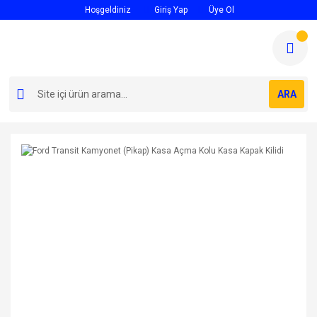
Hoşgeldiniz
Giriş Yap
Üye Ol
ARA