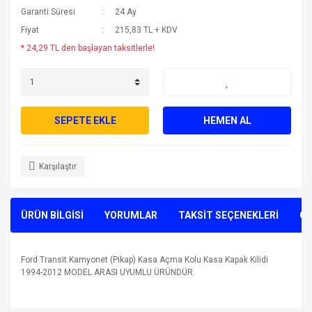
Garanti Süresi
24 Ay
Fiyat
215,83 TL + KDV
* 24,29 TL den başlayan taksitlerle!
SEPETE EKLE
HEMEN AL
Karşılaştır
ÜRÜN BİLGİSİ
YORUMLAR
TAKSİT SEÇENEKLERİ
ÖN
Ford Transit Kamyonet (Pikap) Kasa Açma Kolu Kasa Kapak Kilidi
1994-2012 MODEL ARASI UYUMLU ÜRÜNDÜR.