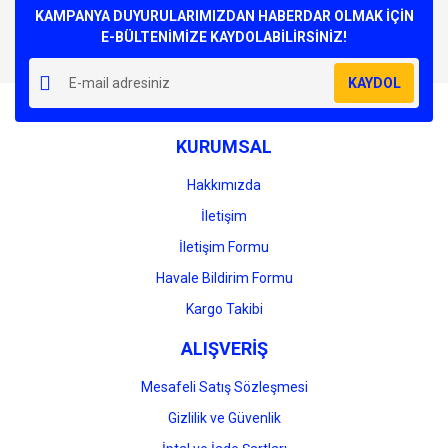
Görüş ve önerileriniz için teşekkür ederiz.
KAMPANYA DUYURULARIMIZDAN HABERDAR OLMAK İÇİN
E-BÜLTENİMİZE KAYDOLABİLİRSİNİZ!
Yorum Yaz
Ürün resmi kalitesiz, bozuk veya görüntülenemiyor.
KAYDOL
Ürün açıklamasında eksik bilgiler bulunuyor.
Ürün bilgilerinde hatalar bulunuyor.
KURUMSAL
Ürün fiyatı diğer sitelerden daha pahalı.
Bu ürüne benzer farklı alternatifler olmalı.
Hakkımızda
İletişim
İletişim Formu
Havale Bildirim Formu
Gönder
Kargo Takibi
ALIŞVERİŞ
Mesafeli Satış Sözleşmesi
Gizlilik ve Güvenlik