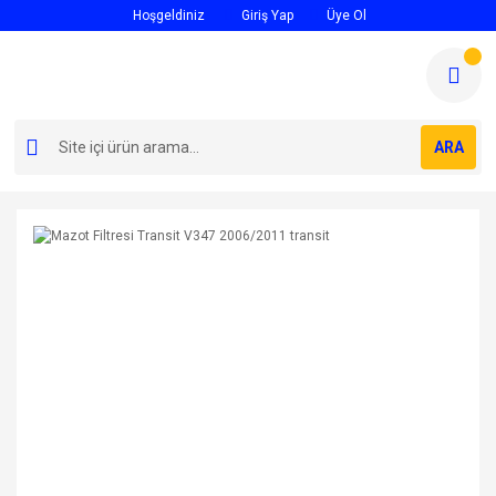
Hoşgeldiniz
Giriş Yap
Üye Ol
ARA