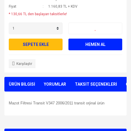
Fiyat
1.160,83 TL + KDV
* 130,66 TL den başlayan taksitlerle!
SEPETE EKLE
HEMEN AL
Karşılaştır
ÜRÜN BİLGİSİ
YORUMLAR
TAKSİT SEÇENEKLERİ
ÖN
Mazot Filtresi Transit V347 2006/2011 transit orjinal ürün
Bu ürünün fiyat bilgisi, resim, ürün açıklamalarında ve diğer
konularda yetersiz gördüğünüz noktaları öneri formunu
Bu ürüne ilk yorumu siz yapın!
kullanarak tarafımıza iletebilirsiniz.