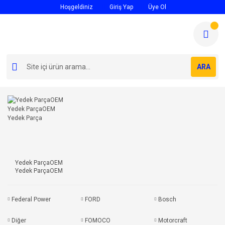
Hoşgeldiniz
Giriş Yap
Üye Ol
ARA
Yedek ParçaOEM
Yedek ParçaOEM
Yedek Parça
Federal Power
FORD
Bosch
Diğer
FOMOCO
Motorcraft