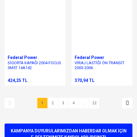
Federal Power
Federal Power
SİGORTA KAPAĞI 2004-FOCUS
VİRAJ LASTİĞİ ÖN TRANSİT
3M5T 14A142
2003-2006
424,25 TL
370,94 TL
1
2
3
4
..
22
KAMPANYA DUYURULARIMIZDAN HABERDAR OLMAK İÇİN