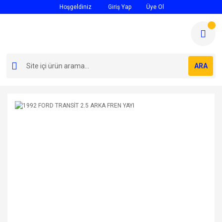
Hoşgeldiniz
Giriş Yap
Üye Ol
ARA