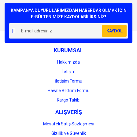
Bu ürüne ilk yorumu siz yapın!
kullanarak tarafımıza iletebilirsiniz.
Görüş ve önerileriniz için teşekkür ederiz.
KAMPANYA DUYURULARIMIZDAN HABERDAR OLMAK İÇİN
E-BÜLTENİMİZE KAYDOLABİLİRSİNİZ!
Yorum Yaz
Ürün resmi kalitesiz, bozuk veya görüntülenemiyor.
KAYDOL
Ürün açıklamasında eksik bilgiler bulunuyor.
Ürün bilgilerinde hatalar bulunuyor.
KURUMSAL
Ürün fiyatı diğer sitelerden daha pahalı.
Bu ürüne benzer farklı alternatifler olmalı.
Hakkımızda
İletişim
İletişim Formu
Havale Bildirim Formu
Gönder
Kargo Takibi
ALIŞVERİŞ
Mesafeli Satış Sözleşmesi
Gizlilik ve Güvenlik