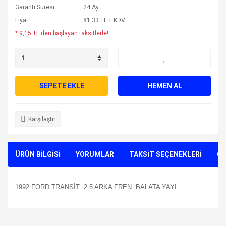
Garanti Süresi
24 Ay
Fiyat
81,33 TL + KDV
* 9,15 TL den başlayan taksitlerle!
SEPETE EKLE
HEMEN AL
Karşılaştır
ÜRÜN BİLGİSİ
YORUMLAR
TAKSİT SEÇENEKLERİ
ÖN
1992 FORD TRANSİT 2.5 ARKA FREN BALATA YAYI
Bu ürünün fiyat bilgisi, resim, ürün açıklamalarında ve diğer
konularda yetersiz gördüğünüz noktaları öneri formunu