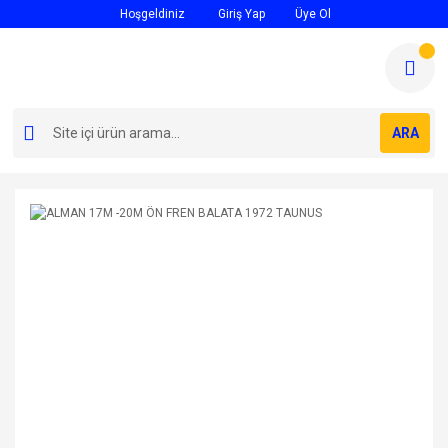
Hoşgeldiniz
Giriş Yap
Üye Ol
ARA