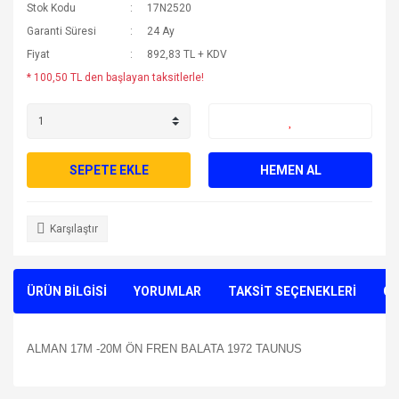
Stok Kodu
17N2520
Garanti Süresi
24 Ay
Fiyat
892,83 TL + KDV
* 100,50 TL den başlayan taksitlerle!
SEPETE EKLE
HEMEN AL
Karşılaştır
ÜRÜN BİLGİSİ
YORUMLAR
TAKSİT SEÇENEKLERİ
ÖN
ALMAN 17M -20M ÖN FREN BALATA 1972 TAUNUS
Bu ürünün fiyat bilgisi, resim, ürün açıklamalarında ve diğer