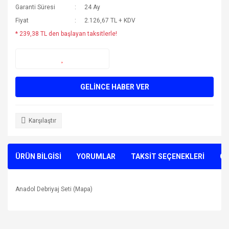
Garanti Süresi
24 Ay
Fiyat
2.126,67 TL + KDV
* 239,38 TL den başlayan taksitlerle!
GELİNCE HABER VER
Karşılaştır
ÜRÜN BİLGİSİ
YORUMLAR
TAKSİT SEÇENEKLERİ
ÖN
Anadol Debriyaj Seti (Mapa)
Bu ürünün fiyat bilgisi, resim, ürün açıklamalarında ve diğer
konularda yetersiz gördüğünüz noktaları öneri formunu