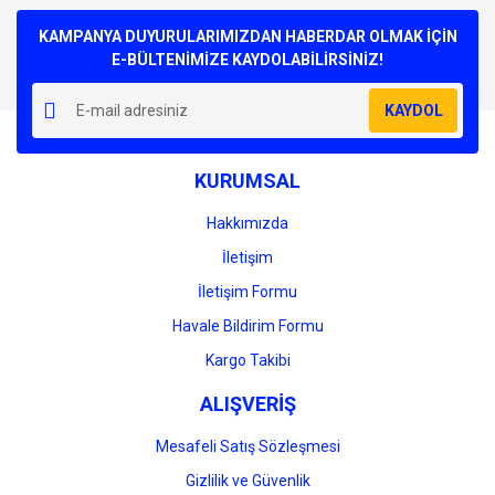
Bu ürüne ilk yorumu siz yapın!
kullanarak tarafımıza iletebilirsiniz.
Görüş ve önerileriniz için teşekkür ederiz.
KAMPANYA DUYURULARIMIZDAN HABERDAR OLMAK İÇİN
E-BÜLTENİMİZE KAYDOLABİLİRSİNİZ!
Yorum Yaz
Ürün resmi kalitesiz, bozuk veya görüntülenemiyor.
KAYDOL
Ürün açıklamasında eksik bilgiler bulunuyor.
Ürün bilgilerinde hatalar bulunuyor.
KURUMSAL
Ürün fiyatı diğer sitelerden daha pahalı.
Bu ürüne benzer farklı alternatifler olmalı.
Hakkımızda
İletişim
İletişim Formu
Havale Bildirim Formu
Gönder
Kargo Takibi
ALIŞVERİŞ
Mesafeli Satış Sözleşmesi
Gizlilik ve Güvenlik