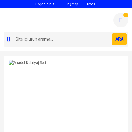
Hoşgeldiniz
Giriş Yap
Üye Ol
ARA