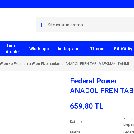
Tüm
Whatsapp
Instagram
n11.com
GittiGidi
ürünler
ıFren ve EkipmanlarıFren Ekipmanları
ANADOL FREN TABLA SEKMANI TAKIMI
Federal Power
ANADOL FREN TAB
659,80 TL
Yedek 
Kategori
Ekipma
Marka
Federa