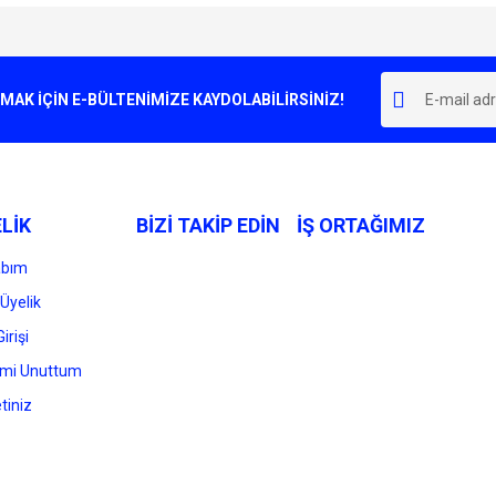
e diğer konularda yetersiz gördüğünüz noktaları öneri formunu kullanarak tarafımı
Bu ürüne ilk yorumu siz yapın!
r.
K İÇİN E-BÜLTENİMİZE KAYDOLABİLİRSİNİZ!
Yorum Yaz
LİK
BİZİ TAKİP EDİN
İŞ ORTAĞIMIZ
abım
Üyelik
irişi
Gönder
emi Unuttum
tiniz