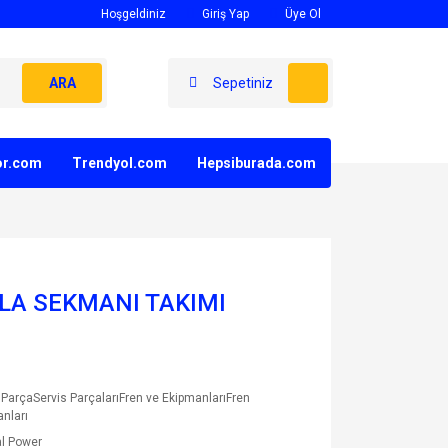
Hoşgeldiniz
Giriş Yap
Üye Ol
ARA
Sepetiniz
yor.com
Trendyol.com
Hepsiburada.com
LA SEKMANI TAKIMI
ParçaServis ParçalarıFren ve EkipmanlarıFren
nları
l Power