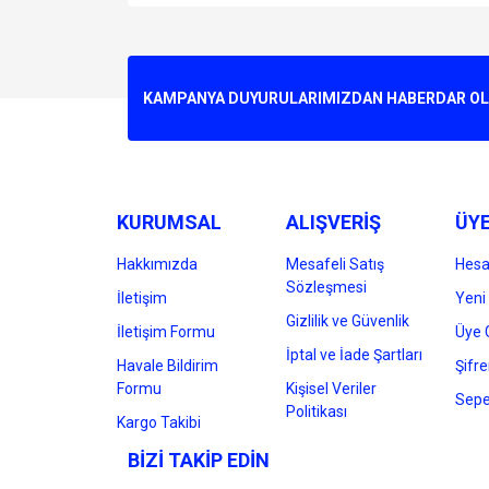
Bu ürünün fiyat bilgisi, resim, ürün açıklamalarında v
Görüş ve önerileriniz için teşekkür ederiz.
Ürün resmi kalitesiz, bozuk veya görüntülenemiyo
KAMPANYA DUYURULARIMIZDAN HABERDAR OLMA
Ürün açıklamasında eksik bilgiler bulunuyor.
Ürün bilgilerinde hatalar bulunuyor.
Ürün fiyatı diğer sitelerden daha pahalı.
Bu ürüne benzer farklı alternatifler olmalı.
KURUMSAL
ALIŞVERİŞ
ÜYE
Hakkımızda
Mesafeli Satış
Hes
Sözleşmesi
İletişim
Yeni 
Gizlilik ve Güvenlik
İletişim Formu
Üye G
İptal ve İade Şartları
Havale Bildirim
Şifr
Formu
Kişisel Veriler
Sepe
Politikası
Kargo Takibi
BİZİ TAKİP EDİN