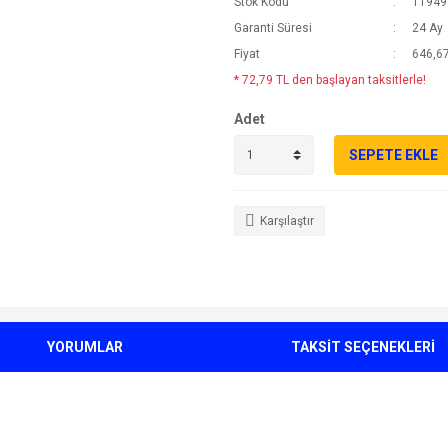
Stok Kodu
11949
Garanti Süresi
24 Ay
Fiyat
646,67
* 72,79 TL den başlayan taksitlerle!
Adet
SEPETE EKLE
Karşılaştır
YORUMLAR
TAKSİT SEÇENEKLERİ