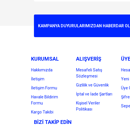
Bu ürünün fiyat bilgisi, resim, ürün açıklamalarında v
Görüş ve önerileriniz için teşekkür ederiz.
Ürün resmi kalitesiz, bozuk veya görüntülenemiyo
KAMPANYA DUYURULARIMIZDAN HABERDAR OLMA
Ürün açıklamasında eksik bilgiler bulunuyor.
Ürün bilgilerinde hatalar bulunuyor.
Ürün fiyatı diğer sitelerden daha pahalı.
Bu ürüne benzer farklı alternatifler olmalı.
KURUMSAL
ALIŞVERİŞ
ÜYE
Hakkımızda
Mesafeli Satış
Hes
Sözleşmesi
İletişim
Yeni 
Gizlilik ve Güvenlik
İletişim Formu
Üye G
İptal ve İade Şartları
Havale Bildirim
Şifr
Formu
Kişisel Veriler
Sepe
Politikası
Kargo Takibi
BİZİ TAKİP EDİN