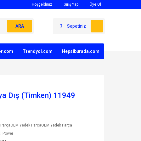
Hoşgeldiniz
Giriş Yap
Üye Ol
ARA
Sepetiniz
yor.com
Trendyol.com
Hepsiburada.com
lya Dış (Timken) 11949
 ParçaOEM Yedek ParçaOEM Yedek Parça
l Power