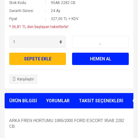
Stok Kodu
95AB 2282 CB
Garanti Süresi
24 Ay
Fiyat
327,00 TL + KDV
* 36,81 TL den başlayan taksitlerle!
SEPETE EKLE
HEMEN AL
Karşılaştır
ÜRÜN BİLGİSİ
YORUMLAR
TAKSİT SEÇENEKLERİ
ÖN
ARKA FREN HORTUMU 1995/2000 FORD ESCORT 95AB 2282
CB