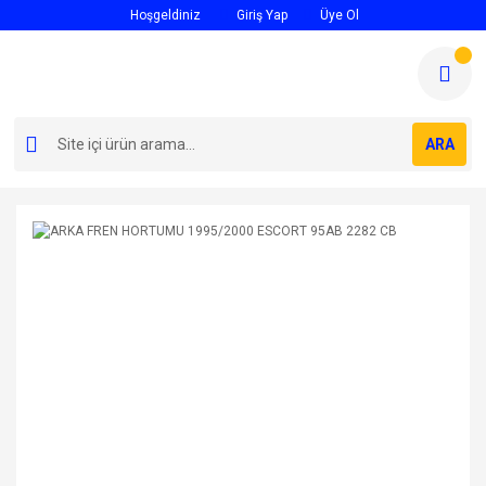
Hoşgeldiniz
Giriş Yap
Üye Ol
ARA