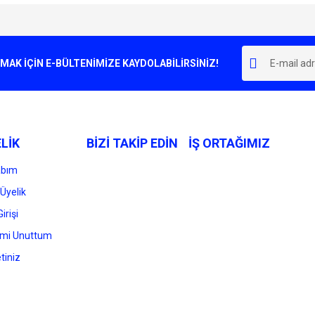
e diğer konularda yetersiz gördüğünüz noktaları öneri formunu kullanarak tarafımı
Bu ürüne ilk yorumu siz yapın!
r.
K İÇİN E-BÜLTENİMİZE KAYDOLABİLİRSİNİZ!
Yorum Yaz
LİK
BİZİ TAKİP EDİN
İŞ ORTAĞIMIZ
abım
Üyelik
irişi
Gönder
emi Unuttum
tiniz