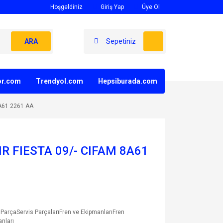
Hoşgeldiniz
Giriş Yap
Üye Ol
ARA
Sepetiniz
yor.com
Trendyol.com
Hepsiburada.com
8A61 2261 AA
R FIESTA 09/- CIFAM 8A61
ParçaServis ParçalarıFren ve EkipmanlarıFren
nları