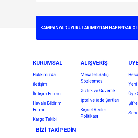
Bu ürünün fiyat bilgisi, resim, ürün açıklamalarında v
Görüş ve önerileriniz için teşekkür ederiz.
Ürün resmi kalitesiz, bozuk veya görüntülenemiyo
KAMPANYA DUYURULARIMIZDAN HABERDAR OLMA
Ürün açıklamasında eksik bilgiler bulunuyor.
Ürün bilgilerinde hatalar bulunuyor.
Ürün fiyatı diğer sitelerden daha pahalı.
Bu ürüne benzer farklı alternatifler olmalı.
KURUMSAL
ALIŞVERİŞ
ÜYE
Hakkımızda
Mesafeli Satış
Hes
Sözleşmesi
İletişim
Yeni 
Gizlilik ve Güvenlik
İletişim Formu
Üye G
İptal ve İade Şartları
Havale Bildirim
Şifr
Formu
Kişisel Veriler
Sepe
Politikası
Kargo Takibi
BİZİ TAKİP EDİN