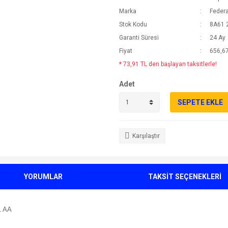
Marka
Federa
Stok Kodu
8A61 
Garanti Süresi
24 Ay
Fiyat
656,67
* 73,91 TL den başlayan taksitlerle!
Adet
SEPETE EKLE
Karşılaştır
YORUMLAR
TAKSİT SEÇENEKLERİ
61 AA