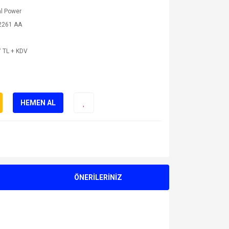
l Power
2261 AA
 TL + KDV
HEMEN AL
ÖNERİLERİNİZ