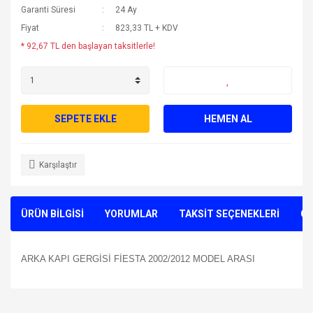
Garanti Süresi
24 Ay
Fiyat
823,33 TL + KDV
* 92,67 TL den başlayan taksitlerle!
SEPETE EKLE
HEMEN AL
Karşılaştır
ÜRÜN BİLGİSİ
YORUMLAR
TAKSİT SEÇENEKLERİ
ÖN
ARKA KAPI GERGİSİ FİESTA 2002/2012 MODEL ARASI
Bu ürünün fiyat bilgisi, resim, ürün açıklamalarında ve diğer
konularda yetersiz gördüğünüz noktaları öneri formunu