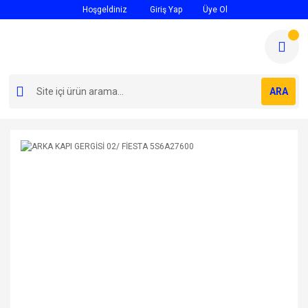
Hoşgeldiniz
Giriş Yap
Üye Ol
ARA