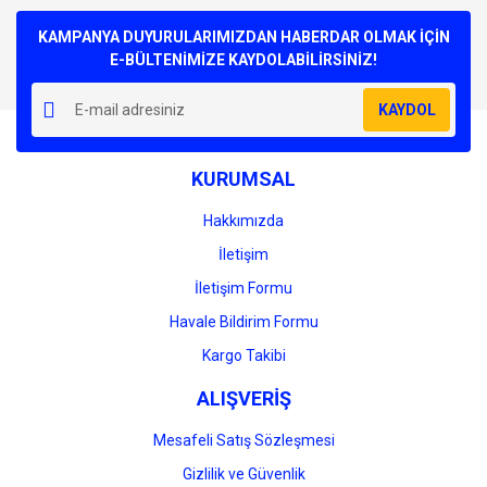
Bu ürüne ilk yorumu siz yapın!
kullanarak tarafımıza iletebilirsiniz.
Görüş ve önerileriniz için teşekkür ederiz.
KAMPANYA DUYURULARIMIZDAN HABERDAR OLMAK İÇİN
E-BÜLTENİMİZE KAYDOLABİLİRSİNİZ!
Yorum Yaz
Ürün resmi kalitesiz, bozuk veya görüntülenemiyor.
KAYDOL
Ürün açıklamasında eksik bilgiler bulunuyor.
Ürün bilgilerinde hatalar bulunuyor.
KURUMSAL
Ürün fiyatı diğer sitelerden daha pahalı.
Bu ürüne benzer farklı alternatifler olmalı.
Hakkımızda
İletişim
İletişim Formu
Havale Bildirim Formu
Gönder
Kargo Takibi
ALIŞVERİŞ
Mesafeli Satış Sözleşmesi
Gizlilik ve Güvenlik