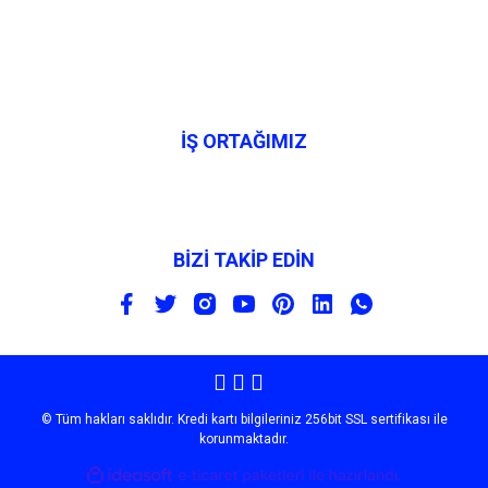
İŞ ORTAĞIMIZ
BİZİ TAKİP EDİN
© Tüm hakları saklıdır. Kredi kartı bilgileriniz 256bit SSL sertifikası ile
korunmaktadır.
ile
ideasoft
e-