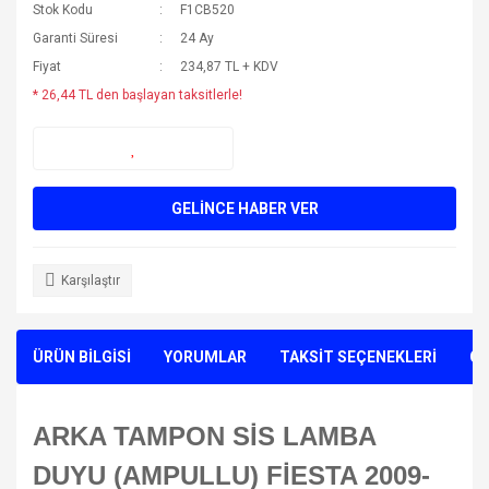
Stok Kodu
F1CB520
Garanti Süresi
24 Ay
Fiyat
234,87 TL + KDV
* 26,44 TL den başlayan taksitlerle!
GELİNCE HABER VER
Karşılaştır
ÜRÜN BİLGİSİ
YORUMLAR
TAKSİT SEÇENEKLERİ
ÖN
ARKA TAMPON SİS LAMBA
DUYU (AMPULLU) FİESTA 2009-