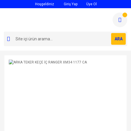
Hoşgeldiniz
Giriş Yap
Üye Ol
ARA