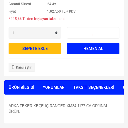
Garanti Süresi
24 Ay
Fiyat
1.027,50 TL + KDV
* 115,66 TL den başlayan taksitlerle!
SEPETE EKLE
HEMEN AL
Karşılaştır
ÜRÜN BİLGİSİ
YORUMLAR
TAKSİT SEÇENEKLERİ
ÖN
ARKA TEKER KEÇE İÇ RANGER XM34 1177 CA ORJİNAL
ÜRÜN.
Bu ürünün fiyat bilgisi, resim, ürün açıklamalarında ve diğer