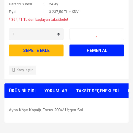
Garanti Süresi
24 Ay
Fiyat
3.237,50 TL + KDV
* 364,41 TL den başlayan taksitlerle!
SEPETE EKLE
HEMEN AL
Karşılaştır
ÜRÜN BİLGİSİ
YORUMLAR
TAKSİT SEÇENEKLERİ
ÖN
Ayna Köşe Kapağı Focus 2004/ Üçgen Sol
Bu ürünün fiyat bilgisi, resim, ürün açıklamalarında ve diğer
konularda yetersiz gördüğünüz noktaları öneri formunu