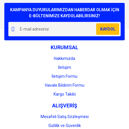
Bu ürüne ilk yorumu siz yapın!
kullanarak tarafımıza iletebilirsiniz.
Görüş ve önerileriniz için teşekkür ederiz.
KAMPANYA DUYURULARIMIZDAN HABERDAR OLMAK İÇİN
E-BÜLTENİMİZE KAYDOLABİLİRSİNİZ!
Yorum Yaz
Ürün resmi kalitesiz, bozuk veya görüntülenemiyor.
KAYDOL
Ürün açıklamasında eksik bilgiler bulunuyor.
Ürün bilgilerinde hatalar bulunuyor.
KURUMSAL
Ürün fiyatı diğer sitelerden daha pahalı.
Bu ürüne benzer farklı alternatifler olmalı.
Hakkımızda
İletişim
İletişim Formu
Havale Bildirim Formu
Gönder
Kargo Takibi
ALIŞVERİŞ
Mesafeli Satış Sözleşmesi
Gizlilik ve Güvenlik