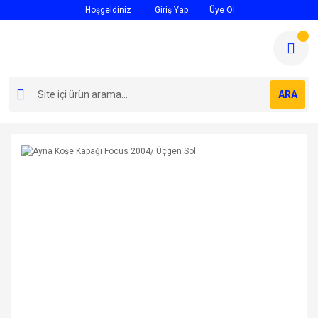
Hoşgeldiniz
Giriş Yap
Üye Ol
ARA