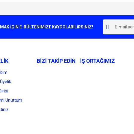
e diğer konularda yetersiz gördüğünüz noktaları öneri formunu kullanarak tarafımı
Bu ürüne ilk yorumu siz yapın!
r.
K İÇİN E-BÜLTENİMİZE KAYDOLABİLİRSİNİZ!
Yorum Yaz
LİK
BİZİ TAKİP EDİN
İŞ ORTAĞIMIZ
abım
Üyelik
irişi
Gönder
emi Unuttum
tiniz