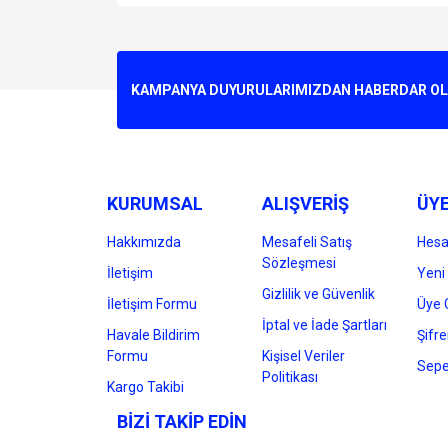
Bu ürünün fiyat bilgisi, resim, ürün açıklamalarında v
Görüş ve önerileriniz için teşekkür ederiz.
Ürün resmi kalitesiz, bozuk veya görüntülenemiyo
KAMPANYA DUYURULARIMIZDAN HABERDAR OLMA
Ürün açıklamasında eksik bilgiler bulunuyor.
Ürün bilgilerinde hatalar bulunuyor.
Ürün fiyatı diğer sitelerden daha pahalı.
Bu ürüne benzer farklı alternatifler olmalı.
KURUMSAL
ALIŞVERİŞ
ÜYE
Hakkımızda
Mesafeli Satış
Hes
Sözleşmesi
İletişim
Yeni 
Gizlilik ve Güvenlik
İletişim Formu
Üye G
İptal ve İade Şartları
Havale Bildirim
Şifr
Formu
Kişisel Veriler
Sepe
Politikası
Kargo Takibi
BİZİ TAKİP EDİN