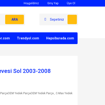
Hoşgeldiniz
Giriş Yap
Üye Ol
ARA
Sepetiniz
yor.com
Trendyol.com
Hepsiburada.com
evesi Sol 2003-2008
 ParçaOEM Yedek ParçaOEM Yedek Parça
,
C-Max Yedek