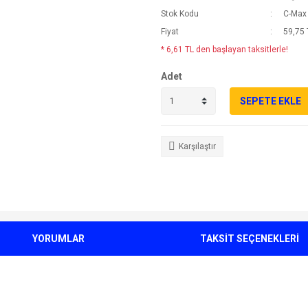
Stok Kodu
C-Max 
Fiyat
59,75 
* 6,61 TL den başlayan taksitlerle!
Adet
SEPETE EKLE
Karşılaştır
YORUMLAR
TAKSİT SEÇENEKLERİ