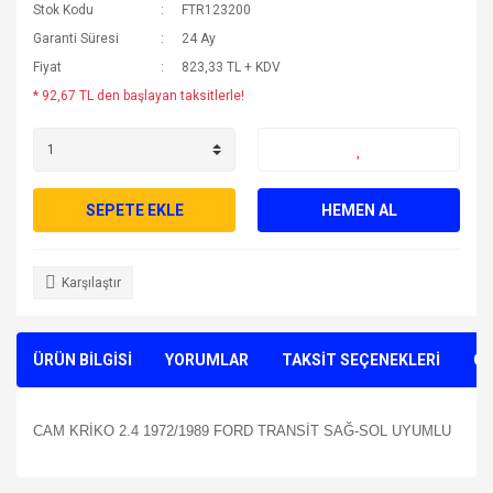
Stok Kodu
FTR123200
Garanti Süresi
24 Ay
Fiyat
823,33 TL + KDV
* 92,67 TL den başlayan taksitlerle!
SEPETE EKLE
HEMEN AL
Karşılaştır
ÜRÜN BİLGİSİ
YORUMLAR
TAKSİT SEÇENEKLERİ
ÖN
CAM KRİKO 2.4 1972/1989 FORD TRANSİT SAĞ-SOL UYUMLU
Bu ürünün fiyat bilgisi, resim, ürün açıklamalarında ve diğer