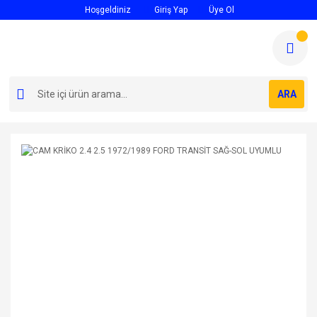
Hoşgeldiniz
Giriş Yap
Üye Ol
ARA