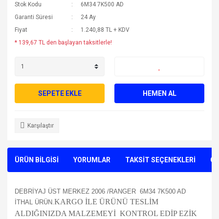
Stok Kodu
6M34 7K500 AD
Garanti Süresi
24 Ay
Fiyat
1.240,88 TL + KDV
* 139,67 TL den başlayan taksitlerle!
SEPETE EKLE
HEMEN AL
Karşılaştır
ÜRÜN BİLGİSİ
YORUMLAR
TAKSİT SEÇENEKLERİ
ÖN
DEBRİYAJ ÜST MERKEZ 2006 /RANGER 6M34 7K500 AD
KARGO İLE ÜRÜNÜ TESLİM
İTHAL ÜRÜN.
ALDIĞINIZDA MALZEMEYİ KONTROL EDİP EZİK