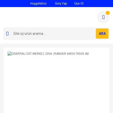
Hoşgeldiniz
Giriş Yap
Üye Ol
ARA