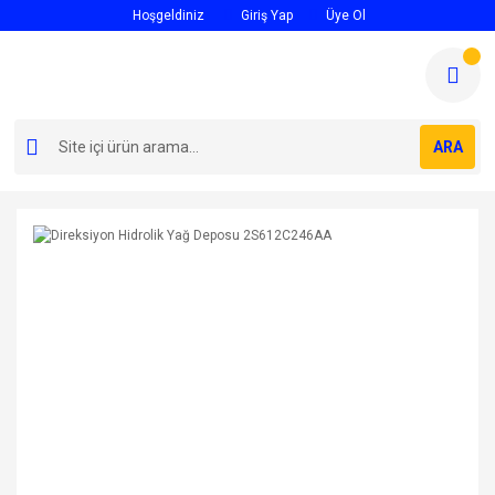
Hoşgeldiniz
Giriş Yap
Üye Ol
ARA