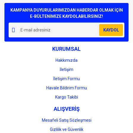
Bu ürüne ilk yorumu siz yapın!
kullanarak tarafımıza iletebilirsiniz.
Görüş ve önerileriniz için teşekkür ederiz.
KAMPANYA DUYURULARIMIZDAN HABERDAR OLMAK İÇİN
E-BÜLTENİMİZE KAYDOLABİLİRSİNİZ!
Yorum Yaz
Ürün resmi kalitesiz, bozuk veya görüntülenemiyor.
KAYDOL
Ürün açıklamasında eksik bilgiler bulunuyor.
Ürün bilgilerinde hatalar bulunuyor.
KURUMSAL
Ürün fiyatı diğer sitelerden daha pahalı.
Bu ürüne benzer farklı alternatifler olmalı.
Hakkımızda
İletişim
İletişim Formu
Havale Bildirim Formu
Gönder
Kargo Takibi
ALIŞVERİŞ
Mesafeli Satış Sözleşmesi
Gizlilik ve Güvenlik