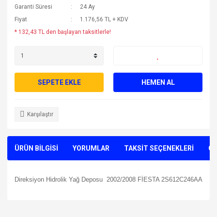
Garanti Süresi
24 Ay
Fiyat
1.176,56 TL + KDV
* 132,43 TL den başlayan taksitlerle!
SEPETE EKLE
HEMEN AL
Karşılaştır
ÜRÜN BİLGİSİ
YORUMLAR
TAKSİT SEÇENEKLERİ
ÖN
Direksiyon Hidrolik Yağ Deposu 2002/2008 FİESTA 2S612C246AA
Bu ürünün fiyat bilgisi, resim, ürün açıklamalarında ve diğer
konularda yetersiz gördüğünüz noktaları öneri formunu