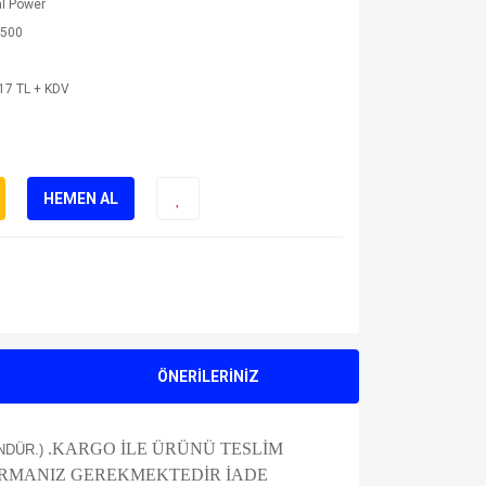
l Power
500
17 TL + KDV
HEMEN AL
ÖNERİLERİNİZ
.KARGO İLE ÜRÜNÜ TESLİM
ÜNDÜR.)
URMANIZ GEREKMEKTEDİR İADE