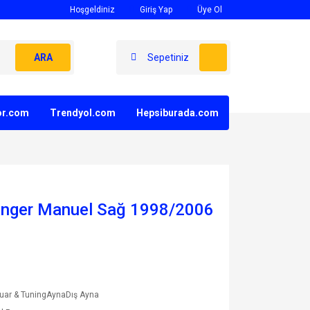
Hoşgeldiniz
Giriş Yap
Üye Ol
ARA
Sepetiniz
yor.com
Trendyol.com
Hepsiburada.com
anger Manuel Sağ 1998/2006
uar & TuningAynaDış Ayna