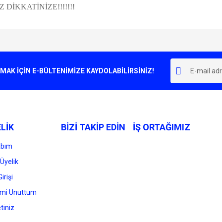
İKKATİNİZE!!!!!!!
e diğer konularda yetersiz gördüğünüz noktaları öneri formunu kullanarak tarafımı
Bu ürüne ilk yorumu siz yapın!
r.
K İÇİN E-BÜLTENİMİZE KAYDOLABİLİRSİNİZ!
Yorum Yaz
LİK
BİZİ TAKİP EDİN
İŞ ORTAĞIMIZ
abım
Üyelik
irişi
Gönder
emi Unuttum
tiniz