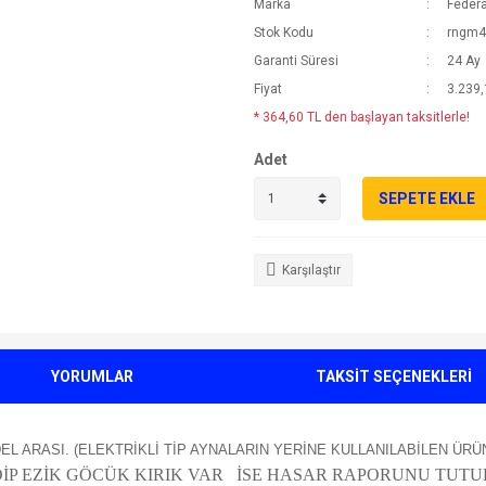
Marka
Federa
Stok Kodu
rngm4
Garanti Süresi
24 Ay
Fiyat
3.239,
* 364,60 TL den başlayan taksitlerle!
Adet
SEPETE EKLE
Karşılaştır
YORUMLAR
TAKSİT SEÇENEKLERİ
MODEL ARASI. (ELEKTRİKLİ TİP AYNALARIN YERİNE KULLANILABİLEN ÜR
İP EZİK GÖCÜK KIRIK VAR İSE HASAR RAPORUNU TUT