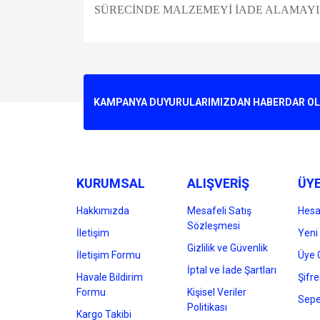
SÜRECİNDE MALZEMEYİ İADE ALAMAYIZ D
Bu ürünün fiyat bilgisi, resim, ürün açıklamalarında v
Görüş ve önerileriniz için teşekkür ederiz.
Ürün resmi kalitesiz, bozuk veya görüntülenemiyo
KAMPANYA DUYURULARIMIZDAN HABERDAR OLMA
Ürün açıklamasında eksik bilgiler bulunuyor.
Ürün bilgilerinde hatalar bulunuyor.
Ürün fiyatı diğer sitelerden daha pahalı.
Bu ürüne benzer farklı alternatifler olmalı.
KURUMSAL
ALIŞVERİŞ
ÜYE
Hakkımızda
Mesafeli Satış
Hes
Sözleşmesi
İletişim
Yeni 
Gizlilik ve Güvenlik
İletişim Formu
Üye G
İptal ve İade Şartları
Havale Bildirim
Şifr
Formu
Kişisel Veriler
Sepe
Politikası
Kargo Takibi