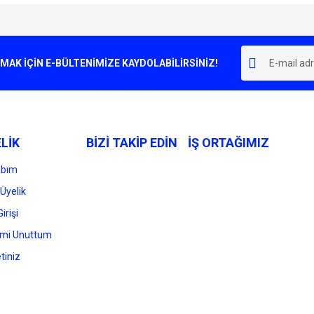
e diğer konularda yetersiz gördüğünüz noktaları öneri formunu kullanarak tarafımı
Bu ürüne ilk yorumu siz yapın!
r.
K İÇİN E-BÜLTENİMİZE KAYDOLABİLİRSİNİZ!
Yorum Yaz
LİK
BİZİ TAKİP EDİN
İŞ ORTAĞIMIZ
abım
Üyelik
irişi
Gönder
emi Unuttum
tiniz