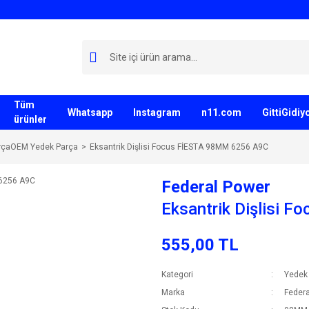
Tüm
Whatsapp
Instagram
n11.com
GittiGidi
ürünler
rçaOEM Yedek Parça
Eksantrik Dişlisi Focus FİESTA 98MM 6256 A9C
Federal Power
Eksantrik Dişlisi 
555,00 TL
Kategori
Yedek
Marka
Federa