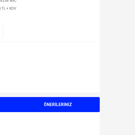
6256 A9C
 TL + KDV
ÖNERİLERİNİZ