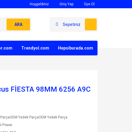
Hoşgeldiniz
Giriş Yap
Üye Ol
ARA
Sepetiniz
yor.com
Trendyol.com
Hepsiburada.com
Focus FİESTA 98MM 6256 A9C
 ParçaOEM Yedek ParçaOEM Yedek Parça
l Power