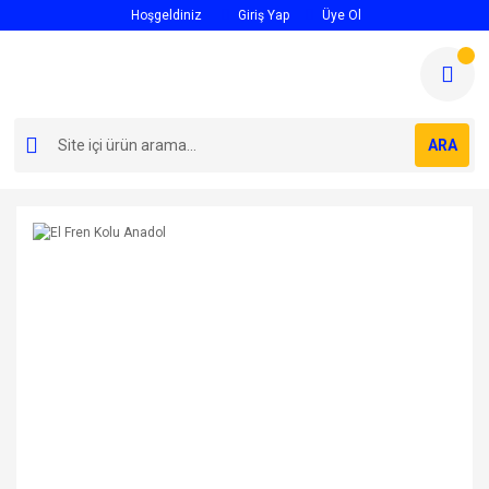
Hoşgeldiniz
Giriş Yap
Üye Ol
ARA