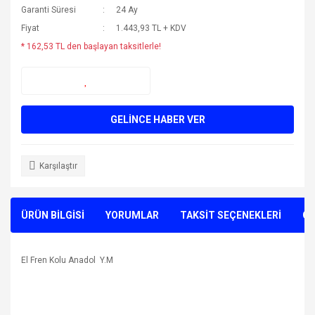
Garanti Süresi
24 Ay
Fiyat
1.443,93 TL + KDV
* 162,53 TL den başlayan taksitlerle!
GELİNCE HABER VER
Karşılaştır
ÜRÜN BİLGİSİ
YORUMLAR
TAKSİT SEÇENEKLERİ
ÖN
El Fren Kolu Anadol Y.M