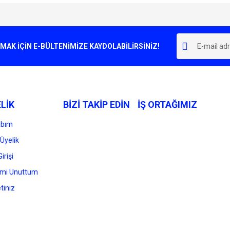
e diğer konularda yetersiz gördüğünüz noktaları öneri formunu kullanarak tarafımı
Bu ürüne ilk yorumu siz yapın!
r.
K İÇİN E-BÜLTENİMİZE KAYDOLABİLİRSİNİZ!
Yorum Yaz
LİK
BİZİ TAKİP EDİN
İŞ ORTAĞIMIZ
abım
Üyelik
irişi
Gönder
emi Unuttum
tiniz