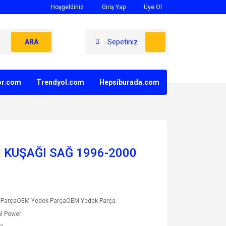
Hoşgeldiniz
Giriş Yap
Üye Ol
ARA
Sepetiniz
yor.com
Trendyol.com
Hepsiburada.com
 KUŞAĞI SAĞ 1996-2000
 ParçaOEM Yedek ParçaOEM Yedek Parça
l Power