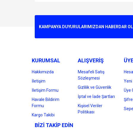
Bu ürünün fiyat bilgisi, resim, ürün açıklamalarında v
Görüş ve önerileriniz için teşekkür ederiz.
Ürün resmi kalitesiz, bozuk veya görüntülenemiyo
KAMPANYA DUYURULARIMIZDAN HABERDAR OLMA
Ürün açıklamasında eksik bilgiler bulunuyor.
Ürün bilgilerinde hatalar bulunuyor.
Ürün fiyatı diğer sitelerden daha pahalı.
Bu ürüne benzer farklı alternatifler olmalı.
KURUMSAL
ALIŞVERİŞ
ÜYE
Hakkımızda
Mesafeli Satış
Hes
Sözleşmesi
İletişim
Yeni 
Gizlilik ve Güvenlik
İletişim Formu
Üye G
İptal ve İade Şartları
Havale Bildirim
Şifr
Formu
Kişisel Veriler
Sepe
Politikası
Kargo Takibi
BİZİ TAKİP EDİN