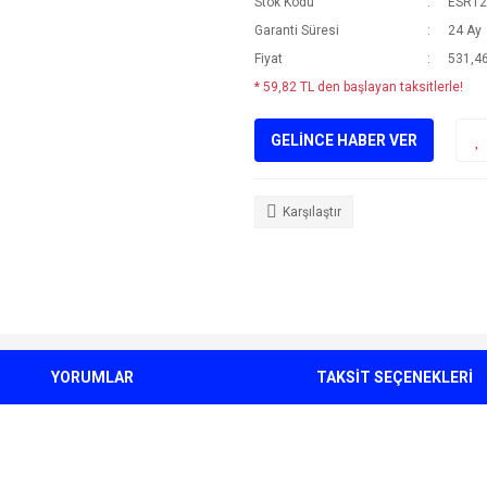
Stok Kodu
ESR12
Garanti Süresi
24 Ay
Fiyat
531,46
* 59,82 TL den başlayan taksitlerle!
GELİNCE HABER VER
Karşılaştır
YORUMLAR
TAKSİT SEÇENEKLERİ