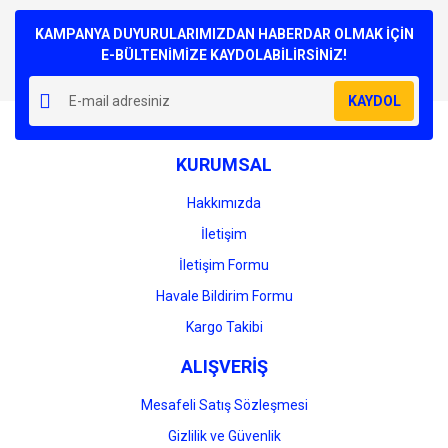
Bu ürüne ilk yorumu siz yapın!
kullanarak tarafımıza iletebilirsiniz.
Görüş ve önerileriniz için teşekkür ederiz.
KAMPANYA DUYURULARIMIZDAN HABERDAR OLMAK İÇİN
E-BÜLTENİMİZE KAYDOLABİLİRSİNİZ!
Yorum Yaz
Ürün resmi kalitesiz, bozuk veya görüntülenemiyor.
KAYDOL
Ürün açıklamasında eksik bilgiler bulunuyor.
Ürün bilgilerinde hatalar bulunuyor.
KURUMSAL
Ürün fiyatı diğer sitelerden daha pahalı.
Bu ürüne benzer farklı alternatifler olmalı.
Hakkımızda
İletişim
İletişim Formu
Havale Bildirim Formu
Gönder
Kargo Takibi
ALIŞVERİŞ
Mesafeli Satış Sözleşmesi
Gizlilik ve Güvenlik