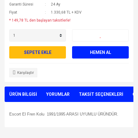
Garanti Süresi
24 Ay
Fiyat
1.330,68 TL + KDV
* 149,78 TL den başlayan taksitlerle!
SEPETE EKLE
HEMEN AL
Karşılaştır
ÜRÜN BİLGİSİ
YORUMLAR
TAKSİT SEÇENEKLERİ
ÖN
Escort El Fren Kolu 1991/1995 ARASI UYUMLU ÜRÜNDÜR.
Bu ürünün fiyat bilgisi, resim, ürün açıklamalarında ve diğer
konularda yetersiz gördüğünüz noktaları öneri formunu