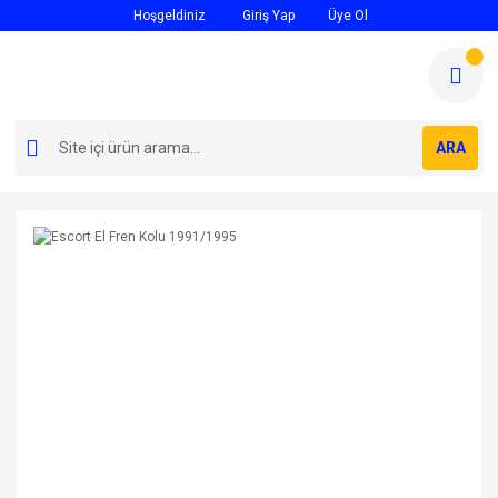
Hoşgeldiniz
Giriş Yap
Üye Ol
ARA