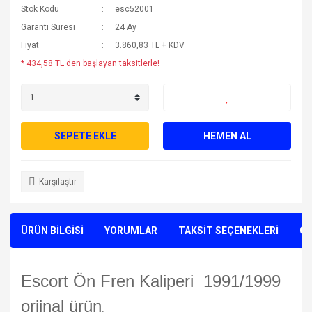
Stok Kodu
esc52001
Garanti Süresi
24 Ay
Fiyat
3.860,83 TL + KDV
* 434,58 TL den başlayan taksitlerle!
SEPETE EKLE
HEMEN AL
Karşılaştır
ÜRÜN BİLGİSİ
YORUMLAR
TAKSİT SEÇENEKLERİ
ÖN
Escort Ön Fren Kaliperi 1991/1999
orjinal ürün
.