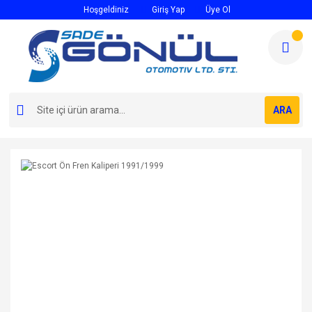
Hoşgeldiniz
Giriş Yap
Üye Ol
ARA