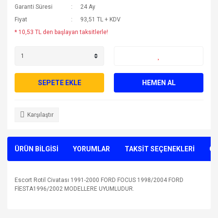
Garanti Süresi
24 Ay
Fiyat
93,51 TL + KDV
* 10,53 TL den başlayan taksitlerle!
SEPETE EKLE
HEMEN AL
Karşılaştır
ÜRÜN BİLGİSİ
YORUMLAR
TAKSİT SEÇENEKLERİ
ÖN
Escort Rotil Civatası 1991-2000 FORD FOCUS 1998/2004 FORD
FİESTA1996/2002 MODELLERE UYUMLUDUR.
Bu ürünün fiyat bilgisi, resim, ürün açıklamalarında ve diğer