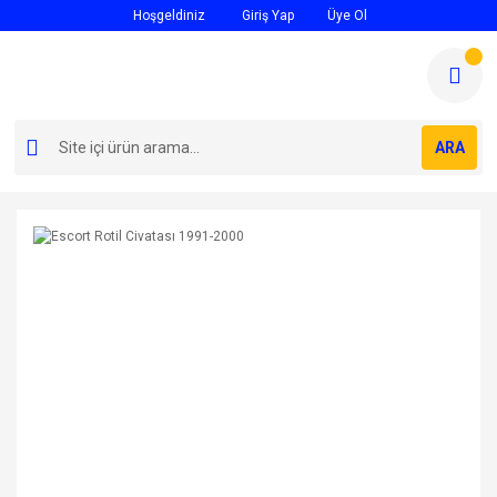
Hoşgeldiniz
Giriş Yap
Üye Ol
ARA