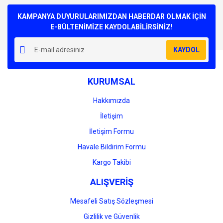
Bu ürüne ilk yorumu siz yapın!
kullanarak tarafımıza iletebilirsiniz.
Görüş ve önerileriniz için teşekkür ederiz.
KAMPANYA DUYURULARIMIZDAN HABERDAR OLMAK İÇİN
E-BÜLTENİMİZE KAYDOLABİLİRSİNİZ!
Yorum Yaz
Ürün resmi kalitesiz, bozuk veya görüntülenemiyor.
KAYDOL
Ürün açıklamasında eksik bilgiler bulunuyor.
Ürün bilgilerinde hatalar bulunuyor.
KURUMSAL
Ürün fiyatı diğer sitelerden daha pahalı.
Bu ürüne benzer farklı alternatifler olmalı.
Hakkımızda
İletişim
İletişim Formu
Havale Bildirim Formu
Gönder
Kargo Takibi
ALIŞVERİŞ
Mesafeli Satış Sözleşmesi
Gizlilik ve Güvenlik