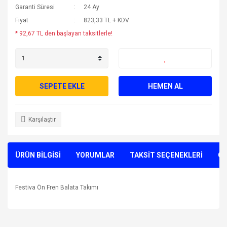
Garanti Süresi
24 Ay
Fiyat
823,33 TL + KDV
* 92,67 TL den başlayan taksitlerle!
SEPETE EKLE
HEMEN AL
Karşılaştır
ÜRÜN BİLGİSİ
YORUMLAR
TAKSİT SEÇENEKLERİ
ÖN
Festiva Ön Fren Balata Takımı
Bu ürünün fiyat bilgisi, resim, ürün açıklamalarında ve diğer
konularda yetersiz gördüğünüz noktaları öneri formunu