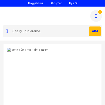
Hoşgeldiniz
Giriş Yap
Üye Ol
ARA