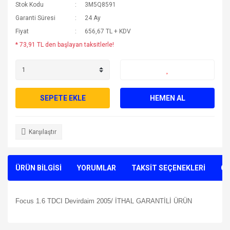
Stok Kodu
3M5Q8591
Garanti Süresi
24 Ay
Fiyat
656,67 TL + KDV
* 73,91 TL den başlayan taksitlerle!
SEPETE EKLE
HEMEN AL
Karşılaştır
ÜRÜN BİLGİSİ
YORUMLAR
TAKSİT SEÇENEKLERİ
ÖN
Focus 1.6 TDCI Devirdaim 2005/ İTHAL GARANTİLİ ÜRÜN
Bu ürünün fiyat bilgisi, resim, ürün açıklamalarında ve diğer