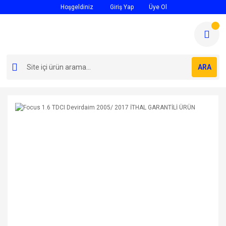
Hoşgeldiniz
Giriş Yap
Üye Ol
ARA