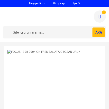
Hoşgeldiniz
Giriş Yap
Üye Ol
ARA