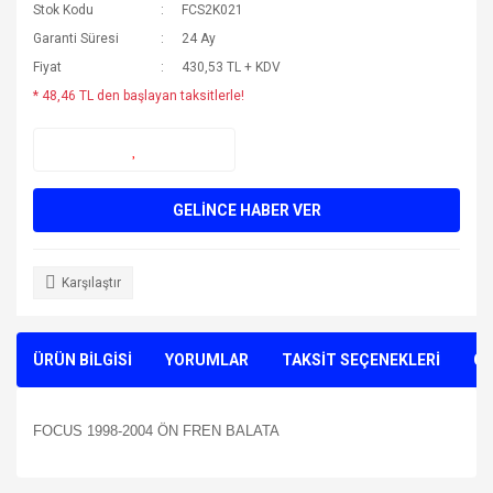
Stok Kodu
FCS2K021
Garanti Süresi
24 Ay
Fiyat
430,53 TL + KDV
* 48,46 TL den başlayan taksitlerle!
GELİNCE HABER VER
Karşılaştır
ÜRÜN BİLGİSİ
YORUMLAR
TAKSİT SEÇENEKLERİ
ÖN
FOCUS 1998-2004 ÖN FREN BALATA
Bu ürünün fiyat bilgisi, resim, ürün açıklamalarında ve diğer