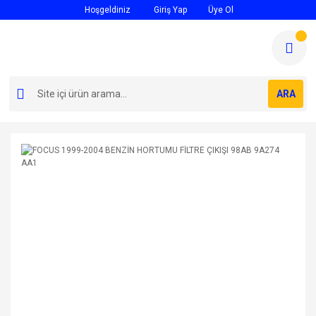
Hoşgeldiniz
Giriş Yap
Üye Ol
ARA