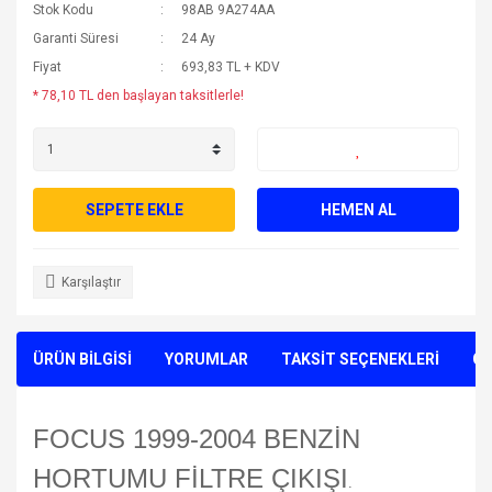
Stok Kodu
98AB 9A274AA
Garanti Süresi
24 Ay
Fiyat
693,83 TL + KDV
* 78,10 TL den başlayan taksitlerle!
SEPETE EKLE
HEMEN AL
Karşılaştır
ÜRÜN BİLGİSİ
YORUMLAR
TAKSİT SEÇENEKLERİ
ÖN
FOCUS 1999-2004 BENZİN
HORTUMU FİLTRE ÇIKIŞI
.