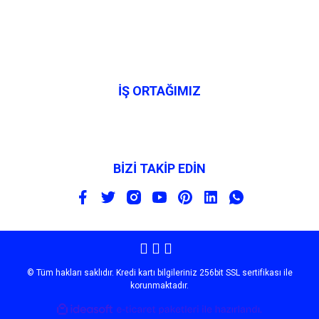
İŞ ORTAĞIMIZ
BİZİ TAKİP EDİN
© Tüm hakları saklıdır. Kredi kartı bilgileriniz 256bit SSL sertifikası ile
korunmaktadır.
ile
ideasoft
e-