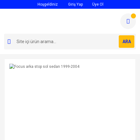
Hoşgeldiniz
Giriş Yap
Üye Ol
ARA