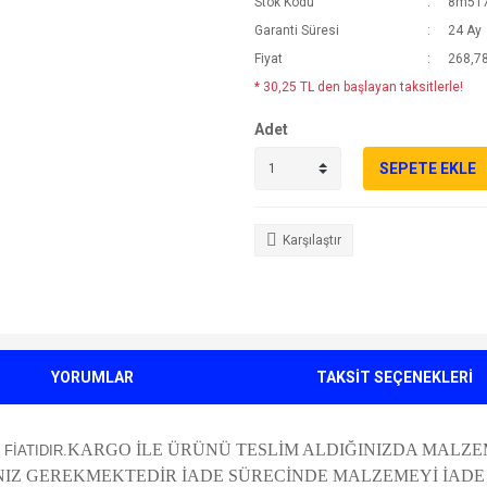
Stok Kodu
8m51
Garanti Süresi
24 Ay
Fiyat
268,78
* 30,25 TL den başlayan taksitlerle!
Adet
SEPETE EKLE
Karşılaştır
YORUMLAR
TAKSİT SEÇENEKLERİ
KARGO İLE ÜRÜNÜ TESLİM ALDIĞINIZDA MALZE
T FİATIDIR.
 GEREKMEKTEDİR İADE SÜRECİNDE MALZEMEYİ İADE AL