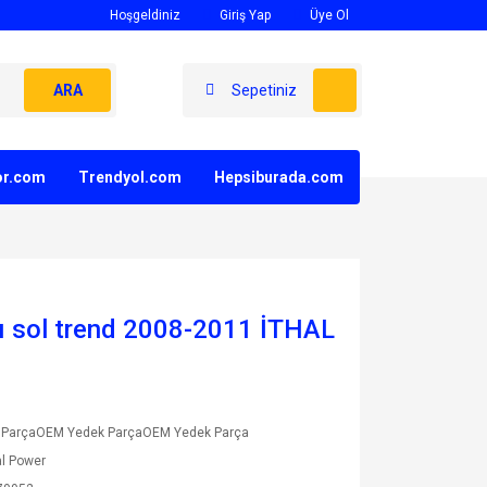
Hoşgeldiniz
Giriş Yap
Üye Ol
ARA
Sepetiniz
yor.com
Trendyol.com
Hepsiburada.com
ğı sol trend 2008-2011 İTHAL
 ParçaOEM Yedek ParçaOEM Yedek Parça
l Power