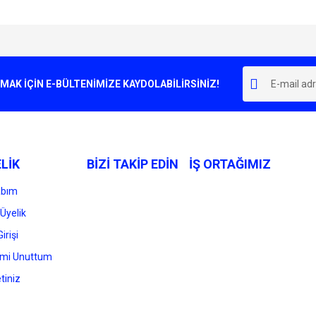
e diğer konularda yetersiz gördüğünüz noktaları öneri formunu kullanarak tarafımı
Bu ürüne ilk yorumu siz yapın!
r.
K İÇİN E-BÜLTENİMİZE KAYDOLABİLİRSİNİZ!
Yorum Yaz
LİK
BİZİ TAKİP EDİN
İŞ ORTAĞIMIZ
abım
Üyelik
irişi
Gönder
emi Unuttum
tiniz