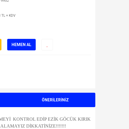
79952
 TL + KDV
HEMEN AL
ÖNERİLERİNİZ
MEYİ KONTROL EDİP EZİK GÖCÜK KIRIK
AMAYIZ DİKKATİNİZE!!!!!!!