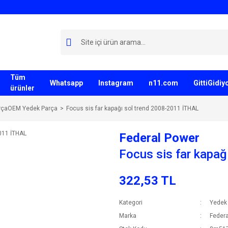
Tüm
Whatsapp
Instagram
n11.com
GittiGidi
ürünler
rçaOEM Yedek Parça
Focus sis far kapağı sol trend 2008-2011 İTHAL
Federal Power
Focus sis far kapa
322,53 TL
Kategori
Yedek
Marka
Federa