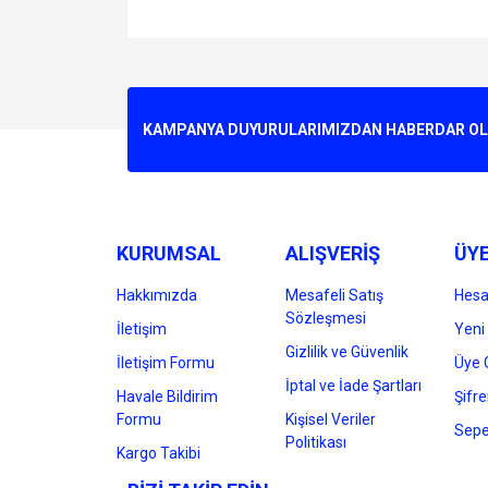
Bu ürünün fiyat bilgisi, resim, ürün açıklamalarında v
Görüş ve önerileriniz için teşekkür ederiz.
Ürün resmi kalitesiz, bozuk veya görüntülenemiyo
KAMPANYA DUYURULARIMIZDAN HABERDAR OLMA
Ürün açıklamasında eksik bilgiler bulunuyor.
Ürün bilgilerinde hatalar bulunuyor.
Ürün fiyatı diğer sitelerden daha pahalı.
Bu ürüne benzer farklı alternatifler olmalı.
KURUMSAL
ALIŞVERİŞ
ÜYE
Hakkımızda
Mesafeli Satış
Hes
Sözleşmesi
İletişim
Yeni 
Gizlilik ve Güvenlik
İletişim Formu
Üye G
İptal ve İade Şartları
Havale Bildirim
Şifr
Formu
Kişisel Veriler
Sepe
Politikası
Kargo Takibi