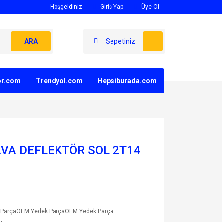
Hoşgeldiniz
Giriş Yap
Üye Ol
ARA
Sepetiniz
yor.com
Trendyol.com
Hepsiburada.com
VA DEFLEKTÖR SOL 2T14
 ParçaOEM Yedek ParçaOEM Yedek Parça