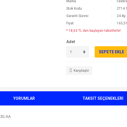
Marka
Federa
Stok Kodu
2T14 
Garanti Süresi
24 Ay
Fiyat
165,51
* 18,63 TL den başlayan taksitlerle!
Adet
SEPETE EKLE
Karşılaştır
YORUMLAR
TAKSİT SEÇENEKLERİ
81 AA