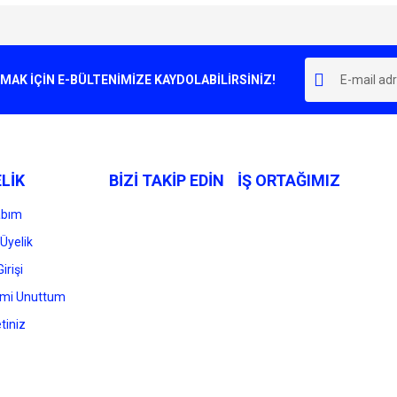
e diğer konularda yetersiz gördüğünüz noktaları öneri formunu kullanarak tarafımı
Bu ürüne ilk yorumu siz yapın!
r.
K İÇİN E-BÜLTENİMİZE KAYDOLABİLİRSİNİZ!
Yorum Yaz
LİK
BİZİ TAKİP EDİN
İŞ ORTAĞIMIZ
abım
Üyelik
irişi
Gönder
emi Unuttum
tiniz