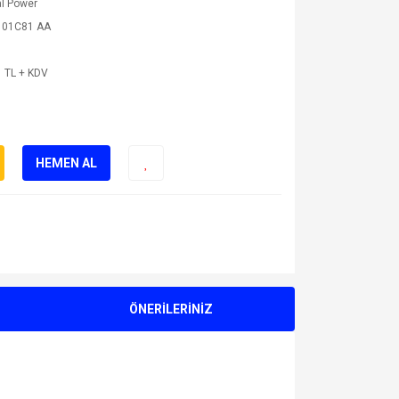
l Power
101C81 AA
 TL + KDV
HEMEN AL
ÖNERİLERİNİZ