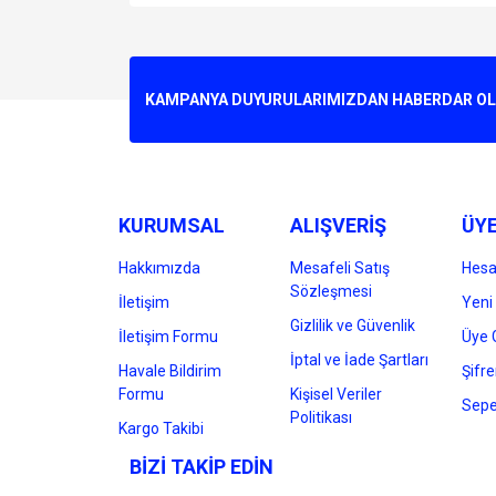
Bu ürünün fiyat bilgisi, resim, ürün açıklamalarında v
Görüş ve önerileriniz için teşekkür ederiz.
Ürün resmi kalitesiz, bozuk veya görüntülenemiyo
KAMPANYA DUYURULARIMIZDAN HABERDAR OLMA
Ürün açıklamasında eksik bilgiler bulunuyor.
Ürün bilgilerinde hatalar bulunuyor.
Ürün fiyatı diğer sitelerden daha pahalı.
Bu ürüne benzer farklı alternatifler olmalı.
KURUMSAL
ALIŞVERİŞ
ÜYE
Hakkımızda
Mesafeli Satış
Hes
Sözleşmesi
İletişim
Yeni 
Gizlilik ve Güvenlik
İletişim Formu
Üye G
İptal ve İade Şartları
Havale Bildirim
Şifr
Formu
Kişisel Veriler
Sepe
Politikası
Kargo Takibi
BİZİ TAKİP EDİN