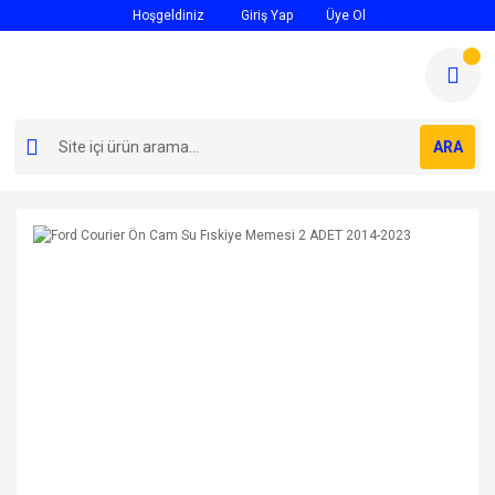
Hoşgeldiniz
Giriş Yap
Üye Ol
ARA