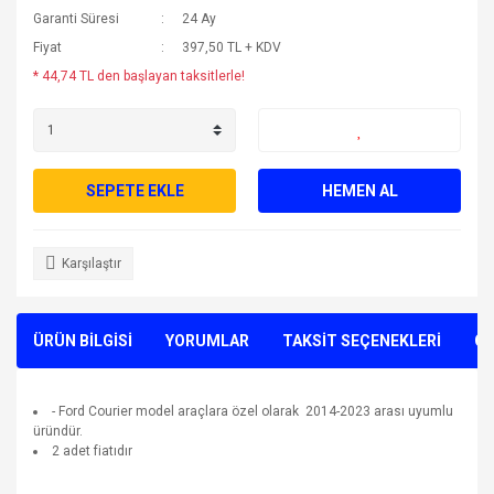
Garanti Süresi
24 Ay
Fiyat
397,50 TL + KDV
* 44,74 TL den başlayan taksitlerle!
SEPETE EKLE
HEMEN AL
Karşılaştır
ÜRÜN BİLGİSİ
YORUMLAR
TAKSİT SEÇENEKLERİ
ÖN
- Ford Courier model araçlara özel olarak 2014-2023 arası uyumlu
üründür.
2 adet fiatıdır