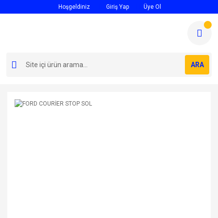
Hoşgeldiniz
Giriş Yap
Üye Ol
ARA