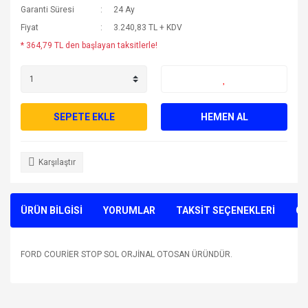
Garanti Süresi
24 Ay
Fiyat
3.240,83 TL + KDV
* 364,79 TL den başlayan taksitlerle!
SEPETE EKLE
HEMEN AL
Karşılaştır
ÜRÜN BİLGİSİ
YORUMLAR
TAKSİT SEÇENEKLERİ
ÖN
FORD COURİER STOP SOL ORJİNAL OTOSAN ÜRÜNDÜR.
Bu ürünün fiyat bilgisi, resim, ürün açıklamalarında ve diğer
konularda yetersiz gördüğünüz noktaları öneri formunu