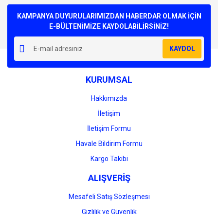
Bu ürüne ilk yorumu siz yapın!
kullanarak tarafımıza iletebilirsiniz.
Görüş ve önerileriniz için teşekkür ederiz.
KAMPANYA DUYURULARIMIZDAN HABERDAR OLMAK İÇİN
E-BÜLTENİMİZE KAYDOLABİLİRSİNİZ!
Yorum Yaz
Ürün resmi kalitesiz, bozuk veya görüntülenemiyor.
KAYDOL
Ürün açıklamasında eksik bilgiler bulunuyor.
Ürün bilgilerinde hatalar bulunuyor.
KURUMSAL
Ürün fiyatı diğer sitelerden daha pahalı.
Bu ürüne benzer farklı alternatifler olmalı.
Hakkımızda
İletişim
İletişim Formu
Havale Bildirim Formu
Gönder
Kargo Takibi
ALIŞVERİŞ
Mesafeli Satış Sözleşmesi
Gizlilik ve Güvenlik