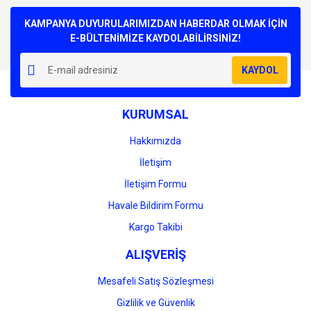
Bu ürüne ilk yorumu siz yapın!
kullanarak tarafımıza iletebilirsiniz.
Görüş ve önerileriniz için teşekkür ederiz.
KAMPANYA DUYURULARIMIZDAN HABERDAR OLMAK İÇİN
E-BÜLTENİMİZE KAYDOLABİLİRSİNİZ!
Yorum Yaz
Ürün resmi kalitesiz, bozuk veya görüntülenemiyor.
KAYDOL
Ürün açıklamasında eksik bilgiler bulunuyor.
Ürün bilgilerinde hatalar bulunuyor.
KURUMSAL
Ürün fiyatı diğer sitelerden daha pahalı.
Bu ürüne benzer farklı alternatifler olmalı.
Hakkımızda
İletişim
İletişim Formu
Havale Bildirim Formu
Gönder
Kargo Takibi
ALIŞVERİŞ
Mesafeli Satış Sözleşmesi
Gizlilik ve Güvenlik