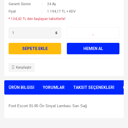
Garanti Süresi
24 Ay
Fiyat
1.194,17 TL + KDV
* 134,42 TL den başlayan taksitlerle!
SEPETE EKLE
HEMEN AL
Karşılaştır
ÜRÜN BİLGİSİ
YORUMLAR
TAKSİT SEÇENEKLERİ
ÖN
Ford Escort 91-95 Ön Sinyal Lambası Sarı Sağ
Bu ürünün fiyat bilgisi, resim, ürün açıklamalarında ve diğer
konularda yetersiz gördüğünüz noktaları öneri formunu