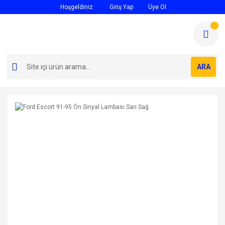
Hoşgeldiniz
Giriş Yap
Üye Ol
ARA