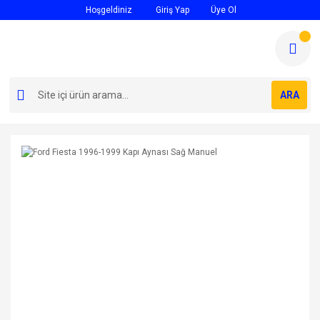
Hoşgeldiniz
Giriş Yap
Üye Ol
ARA