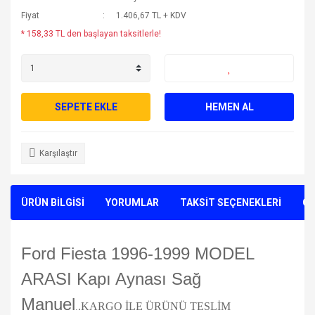
Fiyat
1.406,67 TL + KDV
* 158,33 TL den başlayan taksitlerle!
SEPETE EKLE
HEMEN AL
Karşılaştır
ÜRÜN BİLGİSİ
YORUMLAR
TAKSİT SEÇENEKLERİ
ÖN
Ford Fiesta 1996-1999 MODEL
ARASI Kapı Aynası Sağ
Manuel
.KARGO İLE ÜRÜNÜ TESLİM
.