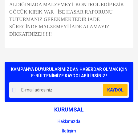
ALDIĞINIZDA MALZEMEYİ KONTROL EDİP EZİK
GÖCÜK KIRIK VAR İSE HASAR RAPORUNU
TUTURMANIZ GEREKMEKTEDİR İADE
SÜRECİNDE MALZEMEYİ İADE ALAMAYIZ
DİKKATİNİZE!!!!!!!
Bu ürünün fiyat bilgisi, resim, ürün açıklamalarında ve diğer
konularda yetersiz gördüğünüz noktaları öneri formunu
Bu ürüne ilk yorumu siz yapın!
kullanarak tarafımıza iletebilirsiniz.
Görüş ve önerileriniz için teşekkür ederiz.
KAMPANYA DUYURULARIMIZDAN HABERDAR OLMAK İÇİN
E-BÜLTENİMİZE KAYDOLABİLİRSİNİZ!
Yorum Yaz
Ürün resmi kalitesiz, bozuk veya görüntülenemiyor.
KAYDOL
Ürün açıklamasında eksik bilgiler bulunuyor.
Ürün bilgilerinde hatalar bulunuyor.
KURUMSAL
Ürün fiyatı diğer sitelerden daha pahalı.
Bu ürüne benzer farklı alternatifler olmalı.
Hakkımızda
İletişim