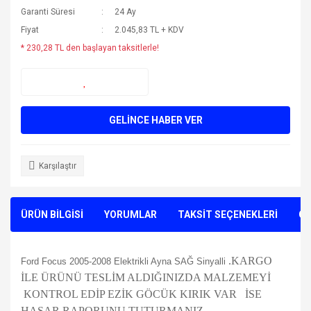
Garanti Süresi
24 Ay
Fiyat
2.045,83 TL + KDV
* 230,28 TL den başlayan taksitlerle!
GELİNCE HABER VER
Karşılaştır
ÜRÜN BİLGİSİ
YORUMLAR
TAKSİT SEÇENEKLERİ
ÖN
.KARGO
Ford Focus 2005-2008 Elektrikli Ayna SAĞ Sinyalli
İLE ÜRÜNÜ TESLİM ALDIĞINIZDA MALZEMEYİ
KONTROL EDİP EZİK GÖCÜK KIRIK VAR İSE
HASAR RAPORUNU TUTURMANIZ