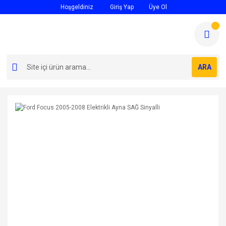
Hoşgeldiniz
Giriş Yap
Üye Ol
ARA