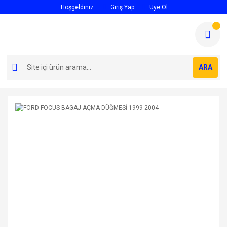
Hoşgeldiniz
Giriş Yap
Üye Ol
ARA