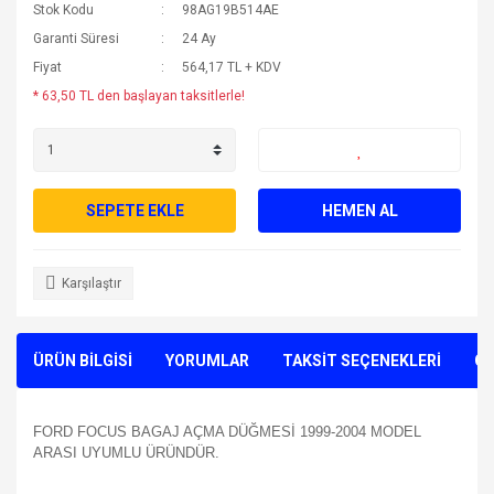
Stok Kodu
98AG19B514AE
Garanti Süresi
24 Ay
Fiyat
564,17 TL + KDV
* 63,50 TL den başlayan taksitlerle!
SEPETE EKLE
HEMEN AL
Karşılaştır
ÜRÜN BİLGİSİ
YORUMLAR
TAKSİT SEÇENEKLERİ
ÖN
FORD FOCUS BAGAJ AÇMA DÜĞMESİ 1999-2004 MODEL
ARASI UYUMLU ÜRÜNDÜR.