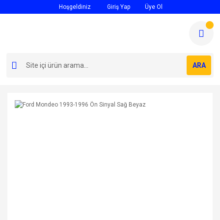
Hoşgeldiniz
Giriş Yap
Üye Ol
ARA