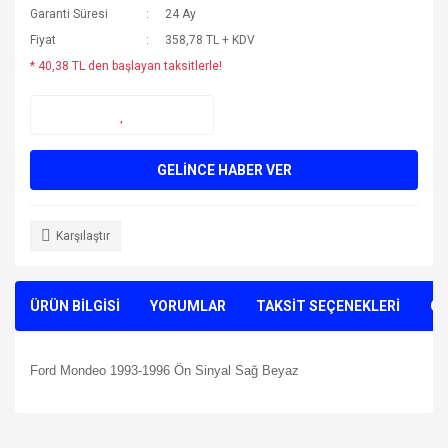
Garanti Süresi
24 Ay
Fiyat
358,78 TL + KDV
* 40,38 TL den başlayan taksitlerle!
GELİNCE HABER VER
Karşılaştır
ÜRÜN BİLGİSİ
YORUMLAR
TAKSİT SEÇENEKLERİ
ÖN
Ford Mondeo 1993-1996 Ön Sinyal Sağ Beyaz
Bu ürünün fiyat bilgisi, resim, ürün açıklamalarında ve diğer
konularda yetersiz gördüğünüz noktaları öneri formunu