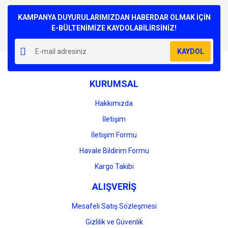
Bu ürüne ilk yorumu siz yapın!
kullanarak tarafımıza iletebilirsiniz.
Görüş ve önerileriniz için teşekkür ederiz.
KAMPANYA DUYURULARIMIZDAN HABERDAR OLMAK İÇİN
E-BÜLTENİMİZE KAYDOLABİLİRSİNİZ!
Yorum Yaz
Ürün resmi kalitesiz, bozuk veya görüntülenemiyor.
KAYDOL
Ürün açıklamasında eksik bilgiler bulunuyor.
Ürün bilgilerinde hatalar bulunuyor.
KURUMSAL
Ürün fiyatı diğer sitelerden daha pahalı.
Bu ürüne benzer farklı alternatifler olmalı.
Hakkımızda
İletişim
İletişim Formu
Havale Bildirim Formu
Gönder
Kargo Takibi
ALIŞVERİŞ
Mesafeli Satış Sözleşmesi
Gizlilik ve Güvenlik