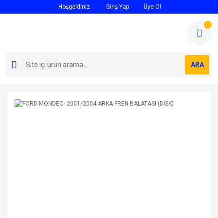
Hoşgeldiniz
Giriş Yap
Üye Ol
ARA