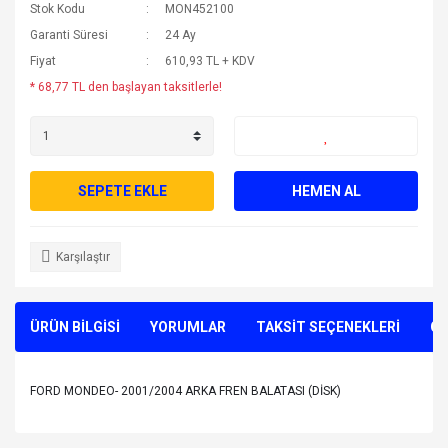
Stok Kodu
MON452100
Garanti Süresi
24 Ay
Fiyat
610,93 TL + KDV
* 68,77 TL den başlayan taksitlerle!
SEPETE EKLE
HEMEN AL
Karşılaştır
ÜRÜN BİLGİSİ
YORUMLAR
TAKSİT SEÇENEKLERİ
ÖN
FORD MONDEO- 2001/2004 ARKA FREN BALATASI (DİSK)
Bu ürünün fiyat bilgisi, resim, ürün açıklamalarında ve diğer