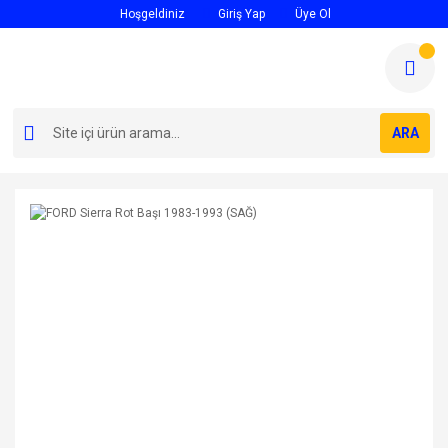
Hoşgeldiniz
Giriş Yap
Üye Ol
ARA