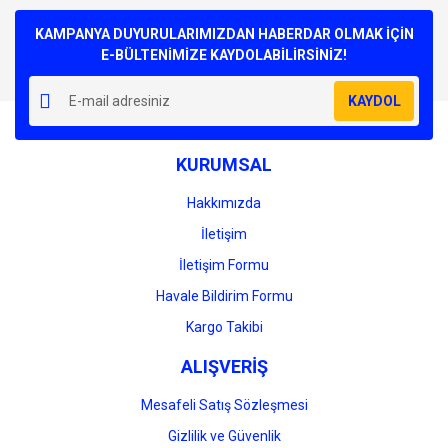
Bu ürüne ilk yorumu siz yapın!
kullanarak tarafımıza iletebilirsiniz.
Görüş ve önerileriniz için teşekkür ederiz.
KAMPANYA DUYURULARIMIZDAN HABERDAR OLMAK İÇİN
E-BÜLTENİMİZE KAYDOLABİLİRSİNİZ!
Yorum Yaz
Ürün resmi kalitesiz, bozuk veya görüntülenemiyor.
KAYDOL
Ürün açıklamasında eksik bilgiler bulunuyor.
Ürün bilgilerinde hatalar bulunuyor.
KURUMSAL
Ürün fiyatı diğer sitelerden daha pahalı.
Bu ürüne benzer farklı alternatifler olmalı.
Hakkımızda
İletişim
İletişim Formu
Havale Bildirim Formu
Gönder
Kargo Takibi
ALIŞVERİŞ
Mesafeli Satış Sözleşmesi
Gizlilik ve Güvenlik