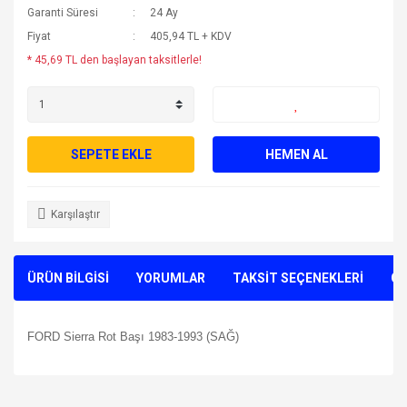
Garanti Süresi
24 Ay
Fiyat
405,94 TL + KDV
* 45,69 TL den başlayan taksitlerle!
SEPETE EKLE
HEMEN AL
Karşılaştır
ÜRÜN BİLGİSİ
YORUMLAR
TAKSİT SEÇENEKLERİ
ÖN
FORD Sierra Rot Başı 1983-1993 (SAĞ)
Bu ürünün fiyat bilgisi, resim, ürün açıklamalarında ve diğer
konularda yetersiz gördüğünüz noktaları öneri formunu