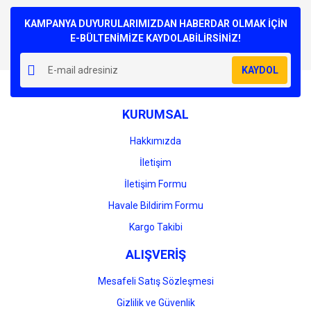
Bu ürüne ilk yorumu siz yapın!
kullanarak tarafımıza iletebilirsiniz.
Görüş ve önerileriniz için teşekkür ederiz.
KAMPANYA DUYURULARIMIZDAN HABERDAR OLMAK İÇİN
E-BÜLTENİMİZE KAYDOLABİLİRSİNİZ!
Yorum Yaz
Ürün resmi kalitesiz, bozuk veya görüntülenemiyor.
KAYDOL
Ürün açıklamasında eksik bilgiler bulunuyor.
Ürün bilgilerinde hatalar bulunuyor.
KURUMSAL
Ürün fiyatı diğer sitelerden daha pahalı.
Bu ürüne benzer farklı alternatifler olmalı.
Hakkımızda
İletişim
İletişim Formu
Havale Bildirim Formu
Gönder
Kargo Takibi
ALIŞVERİŞ
Mesafeli Satış Sözleşmesi
Gizlilik ve Güvenlik