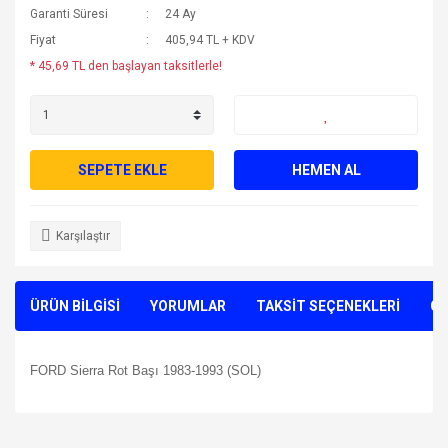
Garanti Süresi
24 Ay
Fiyat
405,94 TL + KDV
* 45,69 TL den başlayan taksitlerle!
SEPETE EKLE
HEMEN AL
Karşılaştır
ÜRÜN BİLGİSİ
YORUMLAR
TAKSİT SEÇENEKLERİ
ÖN
FORD Sierra Rot Başı 1983-1993 (SOL)
Bu ürünün fiyat bilgisi, resim, ürün açıklamalarında ve diğer
konularda yetersiz gördüğünüz noktaları öneri formunu