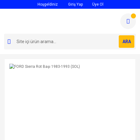
Hoşgeldiniz
Giriş Yap
Üye Ol
ARA