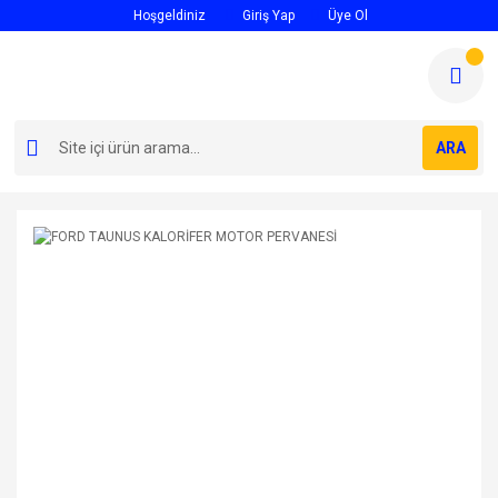
Hoşgeldiniz
Giriş Yap
Üye Ol
ARA