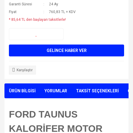
Garanti Süresi
24 Ay
Fiyat
760,83 TL + KDV
* 85,64 TL den başlayan taksitlerle!
GELİNCE HABER VER
Karşılaştır
ÜRÜN BİLGİSİ
YORUMLAR
TAKSİT SEÇENEKLERİ
ÖN
FORD TAUNUS
KALORİFER MOTOR