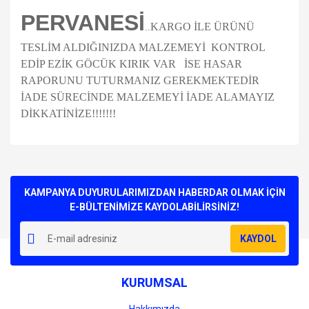
PERVANESİ
KARGO İLE ÜRÜNÜ
.
.
TESLİM ALDIĞINIZDA MALZEMEYİ KONTROL
EDİP EZİK GÖCÜK KIRIK VAR İSE HASAR
RAPORUNU TUTURMANIZ GEREKMEKTEDİR
İADE SÜRECİNDE MALZEMEYİ İADE ALAMAYIZ
DİKKATİNİZE!!!!!!!
Bu ürünün fiyat bilgisi, resim, ürün açıklamalarında ve diğer
konularda yetersiz gördüğünüz noktaları öneri formunu
Bu ürüne ilk yorumu siz yapın!
kullanarak tarafımıza iletebilirsiniz.
Görüş ve önerileriniz için teşekkür ederiz.
KAMPANYA DUYURULARIMIZDAN HABERDAR OLMAK İÇİN
E-BÜLTENİMİZE KAYDOLABİLİRSİNİZ!
Yorum Yaz
Ürün resmi kalitesiz, bozuk veya görüntülenemiyor.
KAYDOL
Ürün açıklamasında eksik bilgiler bulunuyor.
Ürün bilgilerinde hatalar bulunuyor.
KURUMSAL
Ürün fiyatı diğer sitelerden daha pahalı.
Bu ürüne benzer farklı alternatifler olmalı.