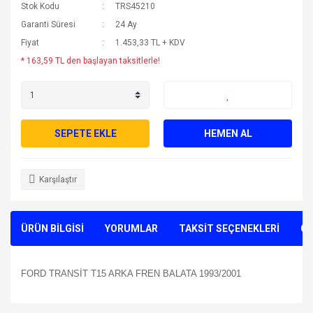
Stok Kodu
TRS45210
Garanti Süresi
24 Ay
Fiyat
1.453,33 TL + KDV
* 163,59 TL den başlayan taksitlerle!
SEPETE EKLE
HEMEN AL
Karşılaştır
ÜRÜN BİLGİSİ
YORUMLAR
TAKSİT SEÇENEKLERİ
ÖN
FORD TRANSİT T15 ARKA FREN BALATA 1993/2001
Bu ürünün fiyat bilgisi, resim, ürün açıklamalarında ve diğer