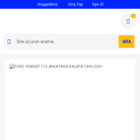
Hoşgeldiniz
Giriş Yap
Üye Ol
ARA