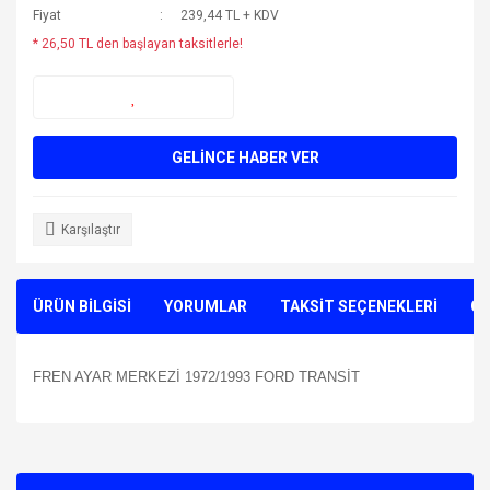
Fiyat
239,44 TL + KDV
* 26,50 TL den başlayan taksitlerle!
GELİNCE HABER VER
Karşılaştır
ÜRÜN BİLGİSİ
YORUMLAR
TAKSİT SEÇENEKLERİ
ÖN
FREN AYAR MERKEZİ 1972/1993 FORD TRANSİT
Bu ürünün fiyat bilgisi, resim, ürün açıklamalarında ve diğer
konularda yetersiz gördüğünüz noktaları öneri formunu
Bu ürüne ilk yorumu siz yapın!
kullanarak tarafımıza iletebilirsiniz.