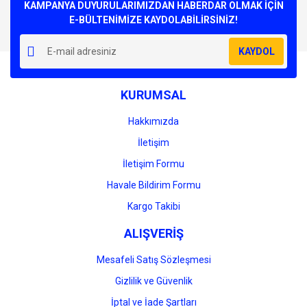
Görüş ve önerileriniz için teşekkür ederiz.
KAMPANYA DUYURULARIMIZDAN HABERDAR OLMAK İÇİN
E-BÜLTENİMİZE KAYDOLABİLİRSİNİZ!
Yorum Yaz
Ürün resmi kalitesiz, bozuk veya görüntülenemiyor.
KAYDOL
Ürün açıklamasında eksik bilgiler bulunuyor.
Ürün bilgilerinde hatalar bulunuyor.
KURUMSAL
Ürün fiyatı diğer sitelerden daha pahalı.
Bu ürüne benzer farklı alternatifler olmalı.
Hakkımızda
İletişim
İletişim Formu
Havale Bildirim Formu
Gönder
Kargo Takibi
ALIŞVERİŞ
Mesafeli Satış Sözleşmesi
Gizlilik ve Güvenlik
İptal ve İade Şartları