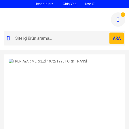
Hoşgeldiniz
Giriş Yap
Üye Ol
ARA